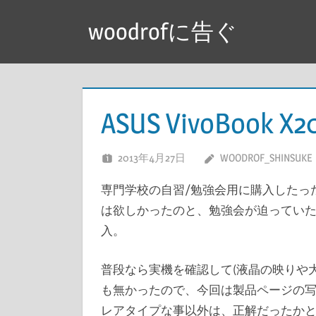
コ
woodrofに告ぐ
ン
テ
ン
ツ
へ
ASUS VivoBook 
ス
キ
2013年4月27日
WOODROF_SHINSUKE
ッ
専門学校の自習/勉強会用に購入したっ
プ
は欲しかったのと、勉強会が迫っていたので結局
入。
普段なら実機を確認して(液晶の映りや
も無かったので、今回は製品ページの
レアタイプな事以外は、正解だったかと