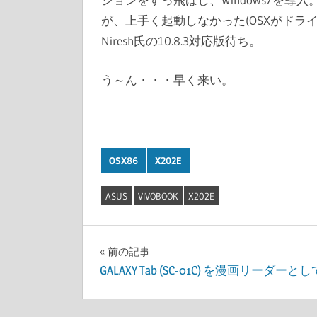
が、上手く起動しなかった(OSXがドライ
Niresh氏の10.8.3対応版待ち。
う～ん・・・早く来い。
OSX86
X202E
ASUS
VIVOBOOK
X202E
投
前の記事
GALAXY Tab (SC-01C) を漫画リーダーとし
稿
ナ