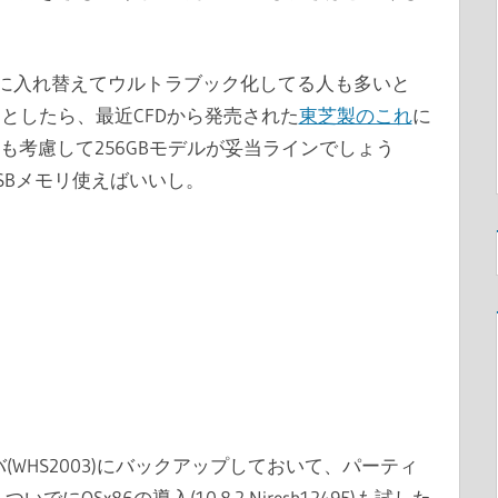
Dに入れ替えてウルトラブック化してる人も多いと
としたら、最近CFDから発売された
東芝製のこれ
に
トも考慮して256GBモデルが妥当ラインでしょう
SBメモリ使えばいいし。
バ(WHS2003)にバックアップしておいて、パーティ
にOSx86の導入(10.8.2 Niresh12495)も試した