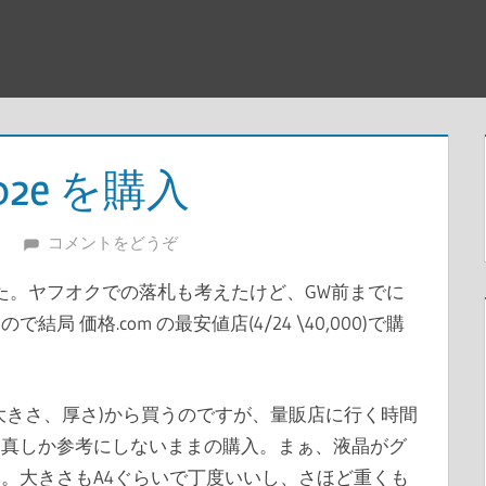
X202e を購入
コメントをどうぞ
た。ヤフオクでの落札も考えたけど、GW前までに
 価格.com の最安値店(4/24 \40,000)で購
大きさ、厚さ)から買うのですが、量販店に行く時間
写真しか参考にしないままの購入。まぁ、液晶がグ
。大きさもA4ぐらいで丁度いいし、さほど重くも