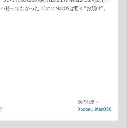
バ持ってなかった？)のでMacOSは暫く”お預け”。
次の記事
て
X202eにMacOSX