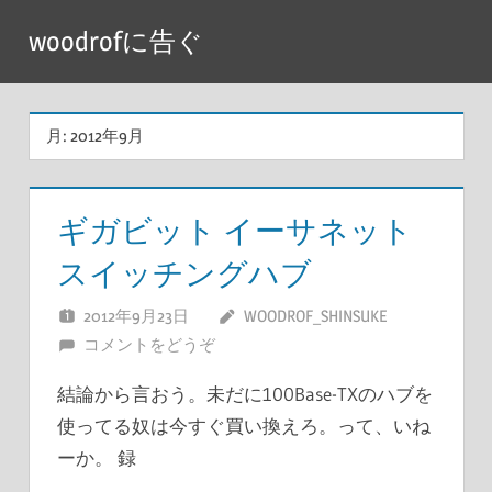
コ
woodrofに告ぐ
ン
テ
ン
月:
2012年9月
ツ
へ
ス
ギガビット イーサネット
キ
スイッチングハブ
ッ
プ
2012年9月23日
WOODROF_SHINSUKE
コメントをどうぞ
結論から言おう。未だに100Base-TXのハブを
使ってる奴は今すぐ買い換えろ。って、いね
ーか。 録