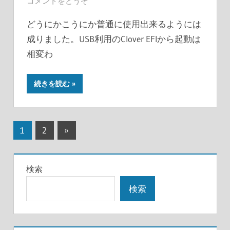
コメントをどうぞ
どうにかこうにか普通に使用出来るようには
成りました。USB利用のClover EFIから起動は
相変わ
続きを読む
投
次
1
2
»
の
稿
記
の
検索
事
ペ
検索
ー
ジ