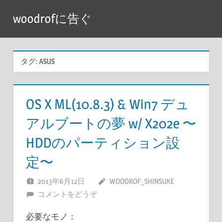
コ
woodrofに告ぐ
ン
テ
ン
タグ:
ASUS
ツ
へ
ス
OS X ML(10.8.3) & Win7 デュ
キ
アルブートの夢 w/ X202e 〜
ッ
プ
HDDのパーティション設
定〜
2013年6月12日
WOODROF_SHINSUKE
コメントをどうぞ
必要なモノ：