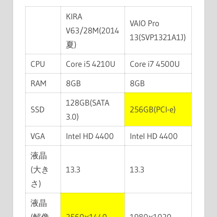
KIRA
VAIO Pro
V63/28M(2014
13(SVP1321A1J)
夏)
CPU
Core i5 4210U
Core i7 4500U
RAM
8GB
8GB
128GB(SATA
SSD
256GB(PCI-e)
3.0)
VGA
Intel HD 4400
Intel HD 4400
液晶
(大き
13.3
13.3
さ)
液晶
(解像
2560×1440
1980×1020