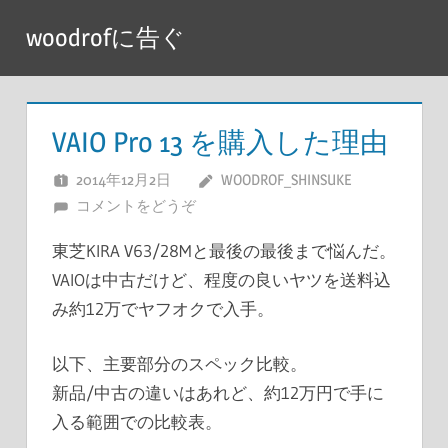
コ
woodrofに告ぐ
ン
テ
ン
ツ
VAIO Pro 13 を購入した理由
へ
2014年12月2日
WOODROF_SHINSUKE
ス
コメントをどうぞ
キ
ッ
東芝KIRA V63/28Mと最後の最後まで悩んだ。
プ
VAIOは中古だけど、程度の良いヤツを送料込
み約12万でヤフオクで入手。
以下、主要部分のスペック比較。
新品/中古の違いはあれど、約12万円で手に
入る範囲での比較表。