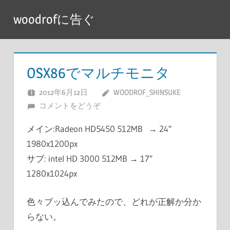
コ
woodrofに告ぐ
ン
テ
ン
ツ
OSX86でマルチモニタ
へ
2012年6月12日
WOODROF_SHINSUKE
ス
コメントをどうぞ
キ
ッ
メイン:Radeon HD5450 512MB → 24″
プ
1980x1200px
サブ: intel HD 3000 512MB → 17″
1280x1024px
色々ブッ込んでみたので、どれが正解か分か
らない。