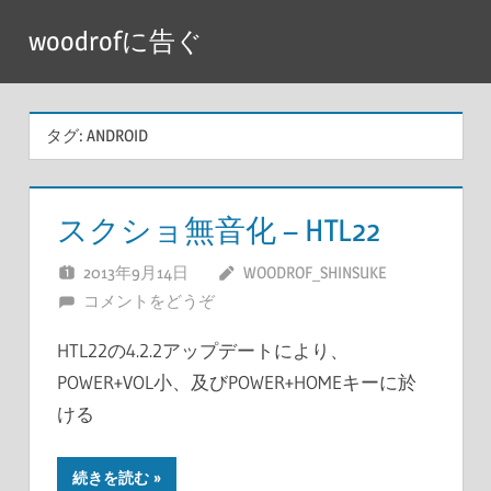
コ
woodrofに告ぐ
ン
テ
ン
タグ:
ANDROID
ツ
へ
ス
スクショ無音化 – HTL22
キ
ッ
2013年9月14日
WOODROF_SHINSUKE
プ
コメントをどうぞ
HTL22の4.2.2アップデートにより、
POWER+VOL小、及びPOWER+HOMEキーに於
ける
続きを読む