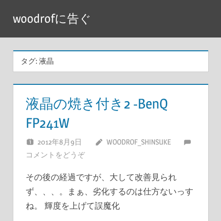
コ
woodrofに告ぐ
ン
テ
ン
タグ:
液晶
ツ
へ
ス
液晶の焼き付き2 -BenQ
キ
FP241W
ッ
プ
2012年8月9日
WOODROF_SHINSUKE
コメントをどうぞ
その後の経過ですが、大して改善見られ
ず、、、。まぁ、劣化するのは仕方ないっす
ね。 輝度を上げて誤魔化