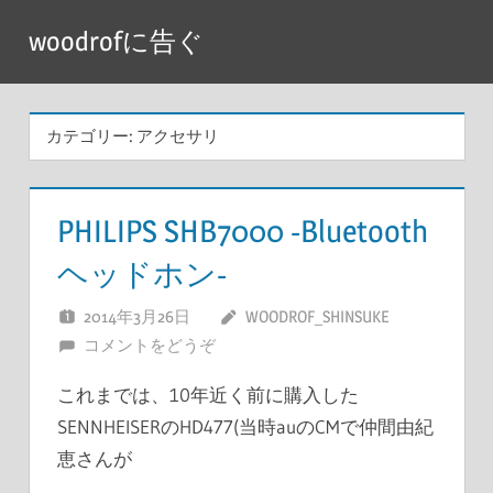
コ
woodrofに告ぐ
ン
テ
ン
カテゴリー:
アクセサリ
ツ
へ
ス
PHILIPS SHB7000 -Bluetooth
キ
ヘッドホン-
ッ
プ
2014年3月26日
WOODROF_SHINSUKE
コメントをどうぞ
これまでは、10年近く前に購入した
SENNHEISERのHD477(当時auのCMで仲間由紀
恵さんが